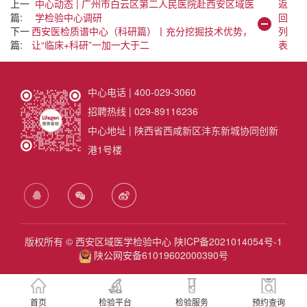
上一
中心动态 | 广州市白云区第二人民医院赴西安区域医
返
篇:
学检验中心调研
回
下一
西安医检质谱中心（科研篇）丨充分挖掘技术优势，
列
篇:
让“临床+科研”一加一大于二
表
中心电话 | 400-029-3060
招聘热线 | 029-89116236
中心地址 | 陕西省西咸新区沣东新城协同创新
港1号楼
版权所有 © 西安区域医学检验中心
陕ICP备2021014054号-1
陕公网安备61019602000390号
首页
检验平台
检验服务
预约查询