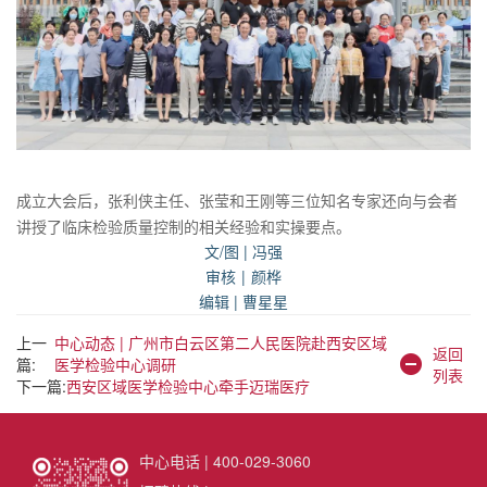
成立大会后，张利侠主任、张莹和王刚等三位知名专家还向与会者
讲授了临床检验质量控制的相关经验和实操要点。
文/图 | 冯强
审核
|
颜桦
编辑 | 曹星星
上一
中心动态 | 广州市白云区第二人民医院赴西安区域
返回
篇:
医学检验中心调研
列表
下一篇:
西安区域医学检验中心牵手迈瑞医疗
中心电话 | 400-029-3060