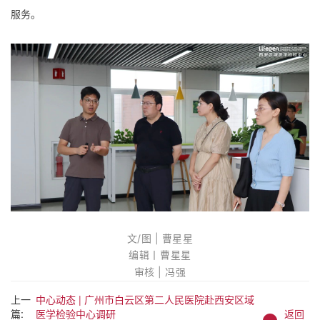
服务。
文/图 | 曹星星
编辑丨曹星星
审
核 | 冯强
上一
中心动态 | 广州市白云区第二人民医院赴西安区域
篇:
医学检验中心调研
返回