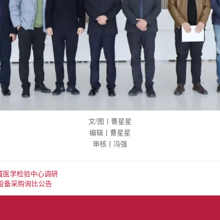
文/图丨曹星星
编辑丨曹星星
审核丨冯强
区域医学检验中心调研
设备采购询比公告