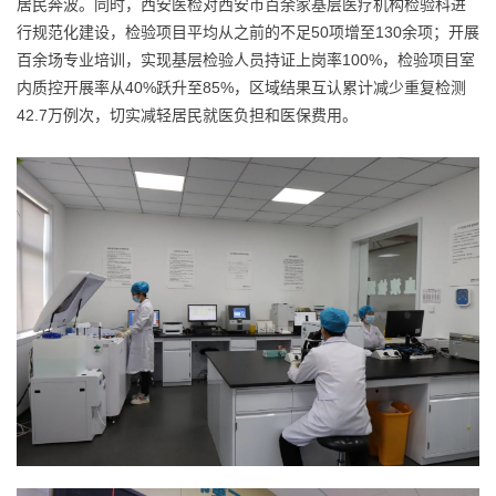
居民奔波。同时，西安医检对西安市百余家基层医疗机构检验科进
行规范化建设，检验项目平均从之前的不足50项增至130余项；开展
百余场专业培训，实现基层检验人员持证上岗率100%，检验项目室
内质控开展率从40%跃升至85%，区域结果互认累计减少重复检测
42.7万例次，切实减轻居民就医负担和医保费用。