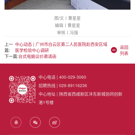
图/文丨曹星星
编辑丨曹星星
审核丨冯强
上一
中心动态 | 广州市白云区第二人民医院赴西安区域
返回
篇:
医学检验中心调研
列表
下一篇:
台式电脑议价邀请函
中心电话 | 400-029-3060
招聘热线 | 029-89116236
中心地址 | 陕西省西咸新区沣东新城协同创新
港1号楼