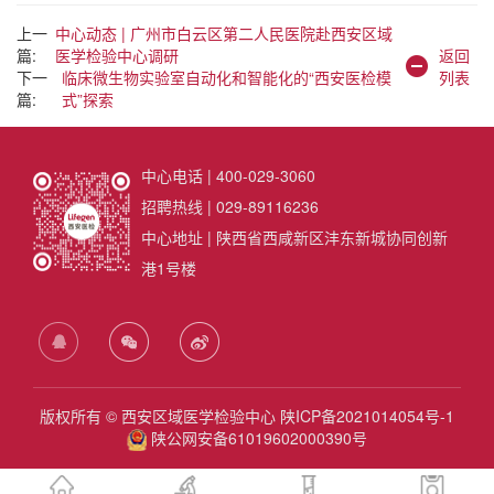
上一
中心动态 | 广州市白云区第二人民医院赴西安区域
篇:
医学检验中心调研
返回
下一
临床微生物实验室自动化和智能化的“西安医检模
列表
篇:
式”探索
中心电话 | 400-029-3060
招聘热线 | 029-89116236
中心地址 | 陕西省西咸新区沣东新城协同创新
港1号楼
版权所有 © 西安区域医学检验中心
陕ICP备2021014054号-1
陕公网安备61019602000390号