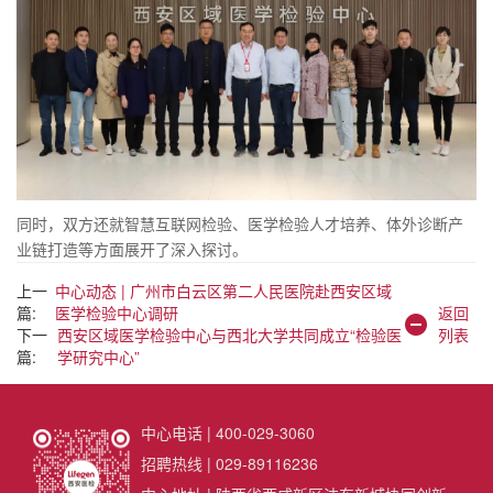
同时，双方还就智慧互联网检验、医学检验人才培养、体外诊断产
业链打造等方面展开了深入探讨。
上一
中心动态 | 广州市白云区第二人民医院赴西安区域
篇:
医学检验中心调研
返回
下一
西安区域医学检验中心与西北大学共同成立“检验医
列表
篇:
学研究中心”
中心电话 | 400-029-3060
招聘热线 | 029-89116236