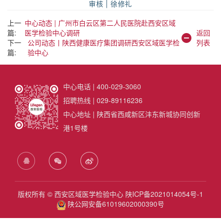
审
核 | 徐修礼
上一
中心动态 | 广州市白云区第二人民医院赴西安区域
篇:
医学检验中心调研
返回
下一
公司动态丨陕西健康医疗集团调研西安区域医学检
列表
篇:
验中心
中心电话 | 400-029-3060
招聘热线 | 029-89116236
中心地址 | 陕西省西咸新区沣东新城协同创新
港1号楼
版权所有 © 西安区域医学检验中心
陕ICP备2021014054号-1
陕公网安备61019602000390号