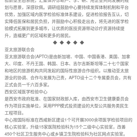
划与愿景，深感钦佩。调研组鼓励中心要持续发挥体制机制和平台
优势，加强区域内医学检验标准体系建设，促进检验报告互认，切
实降低医保和居民负担，并鼓励中心积极走出去，将先进的医学检
验模式拓展到更多城市，让优质的医技资源带动诊疗资源持续提
升，造福更广的区域和更多的居民。
◆ ◆ ◆ ◆ ◆
亚太旅游联合会
亚太旅游联合会(APTO)是由新加坡、中国、中国香港、美国、加拿
大、印度、不丹王国、韩国、日本、吉尔吉斯斯坦等二十七个国家
和地区的旅游机构共同发起的国际性旅游合作组织。以推动亚太旅
游业的协调、合作与发展为己责，APTO设十二个专属委员会，共有
正式会员一千六百多家。
西安区域医学检验中心
是西安市政府批准、在国家财政部入库，由西安市卫生健康委员会
作为项目实施单位，采用PPP模式投资建设的大型公共服务类民生
工程项目。
中心按国际标准在西咸新区建设1个可开展3000余项医学检验项目的
核心实验室，升级15家医院检验科为15个二级中心实验室，改善
450个社区卫生服务中心或乡镇卫生院检验科为社区网点实验室。