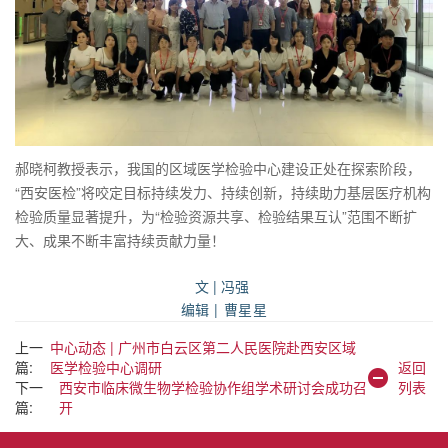
郝晓柯教授表示，我国的区域医学检验中心建设正处在探索阶段，
“西安医检”将咬定目标持续发力、持续创新，持续助力基层医疗机构
检验质量显著提升，为“检验资源共享、检验结果互认”范围不断扩
大、成果不断丰富持续贡献力量！
文 | 冯强
编辑 | 曹星星
上一
中心动态 | 广州市白云区第二人民医院赴西安区域
篇:
医学检验中心调研
返回
下一
西安市临床微生物学检验协作组学术研讨会成功召
列表
篇:
开