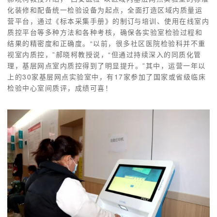
化装修和配备统一检验设备为起点，全面打造区域内质量运
营平台，通过《标本采集手册》的
制
订
与培训、使用在线室内
质控平台等多种方法和各种考核，确保各实验室检验过程和
结果的精密度和正确度。“以前，很多社区医院检验科并不重
视室内质控，”郝晓柯
教授说，“但通过持续深入的同质化管
理，基层网点室内质控得到了明显提升。”其中，运营一年以
上的30家基层网点实验室中，有17家参加了国家或省级临床
检验中心室间质评，成绩可喜！