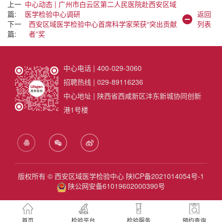
上一
中心动态 | 广州市白云区第二人民医院赴西安区域
篇:
医学检验中心调研
返回
下一
西安区域医学检验中心首席科学家荣获“突出贡献
列表
篇:
者”奖
中心电话 | 400-029-3060
招聘热线 | 029-89116236
中心地址 | 陕西省西咸新区沣东新城协同创新
港1号楼
版权所有 © 西安区域医学检验中心
陕ICP备2021014054号-1
陕公网安备61019602000390号
首页
检验平台
检验服务
预约查询