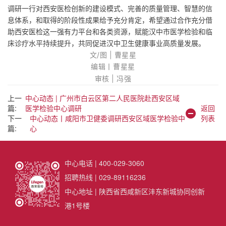
调研一行对西安医检创新的建设模式、完善的质量管理、智慧的信
息体系，和取得的阶段性成果给予充分肯定，希望通过合作充分借
助西安医检这一强有力平台和各类资源，赋能汉中市医学检验和临
床诊疗水平持续提升，共同促进汉中卫生健康事业高质量发展。
文/图 | 曹星星
编辑丨曹星星
审
核 | 冯强
上一
中心动态 | 广州市白云区第二人民医院赴西安区域
篇:
医学检验中心调研
返回
下一
中心动态丨咸阳市卫健委调研西安区域医学检验中
列表
篇:
心
中心电话 | 400-029-3060
招聘热线 | 029-89116236
中心地址 | 陕西省西咸新区沣东新城协同创新
港1号楼