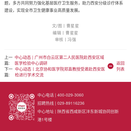
题，多方共同努力强化基层医疗卫生服务，助力西安分级诊疗体系
建设，实现全市卫生健康事业高质量发展。
文
/
图
丨曹星星
编
辑丨曹星星
审核丨冯强
上一
中心动态 | 广州市白云区第二人民医院赴西安区域
篇:
医学检验中心调研
返回
下一
中心动态丨北京协和医学院郑直教授受邀赴西安医
列表
篇:
检进行学术交流
中心电话 | 400-029-3060
招聘热线 | 029-89116236
中心地址 | 陕西省西咸新区沣东新城协同创新
港1号楼