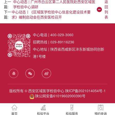
上一
中心动态 | 广州市白云区第二人民医院赴西安区域医
返
篇:
学检验中心调研
回
下一
中心动态丨《区域医学检验中心信息化建设技术要
列
篇:
求》编制启动会在西安医检召开
表
中心电话 | 400-029-3060
招聘热线 | 029-89116236
中心地址 | 陕西省西咸新区沣东新城协同创新
港1号楼
版权所有 © 西安区域医学检验中心
陕ICP备2021014054号-1
陕公网安备61019602000390号
首页
检验平台
检验服务
预约查询