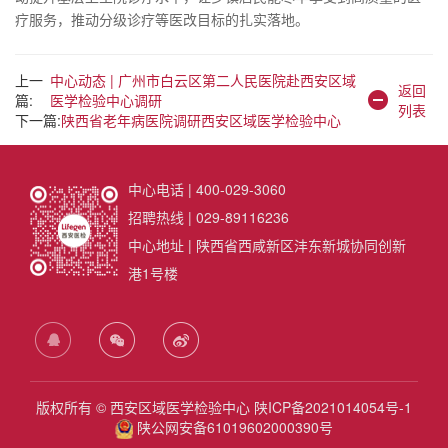
疗服务，推动分级诊疗等医改目标的扎实落地。
上一
中心动态 | 广州市白云区第二人民医院赴西安区域
返回
篇:
医学检验中心调研
列表
下一篇:
陕西省老年病医院调研西安区域医学检验中心
中心电话 | 400-029-3060
招聘热线 | 029-89116236
中心地址 | 陕西省西咸新区沣东新城协同创新
港1号楼
版权所有 © 西安区域医学检验中心
陕ICP备2021014054号-1
陕公网安备61019602000390号