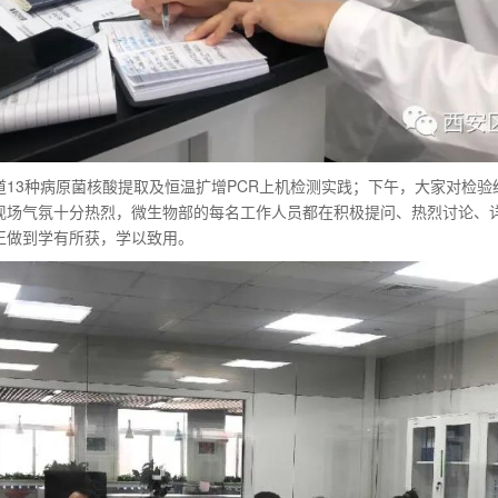
道13种病原菌核酸提取及恒温扩增PCR上机检测实践；下午，大家对检
现场气氛十分热烈，微生物部的每名工作人员都在积极提问、热烈讨论、
正做到学有所获，学以致用。