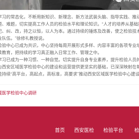
学习的常态化，不断用新知识、新理念、新方法武装头脑、指导实践、推
、难题，切实提高工作人员的检验水平和理论知识。“人才的培养从基础抓起，秉
记、纠、改，持之以恒，以人为本。通过持续的锤炼及改善，使之检验技
业队伍。”徐修礼教授说。
检验中心已成为共识，中心坚持每周开展形式多样、内容丰富的各项专业
续教育，把持续的学习真正融入日常工作、管理之中。
学习已成为一种习惯、一种自觉。切实提升自身专业素养，提升检验人员
为西安区域医学检验中心的建设和运营提供更坚实的基础，已深深映射在每
能持续“高平台，高起点，高标准，高要求”推动西安区域医学检验中心建
区域医学检验中心调研
首页
西安医检
检验平台