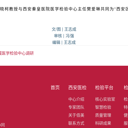
晓柯教授与西安秦皇医院医学检验中心主任樊爱琳共同为“西安
文/图 | 王志成
审核
| 冯强
编辑 | 王志成
区域医学检验中心调研
首页
西安医检
检验平台
中心介绍
核心实验室
检
专家团队
智慧检验
特
关于佰美
质量管理
健
联系方式
科研成果
服
协同